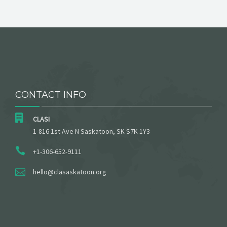
CONTACT INFO
CLASI
1-816 1st Ave N Saskatoon, SK S7K 1Y3
+1-306-652-9111
hello@clasaskatoon.org